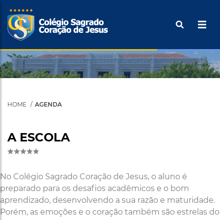
Pular
Buscar
para
o
Tecle ENTER para efetuar a pesquisa
conteúdo
principal
HOME
AGENDA
A ESCOLA
No Colégio Sagrado Coração de Jesus, o aluno é
preparado para os desafios acadêmicos e o bom
aprendizado, desenvolvendo a sua razão e maturidade.
Porém, as emoções e o coração também são estrelas do