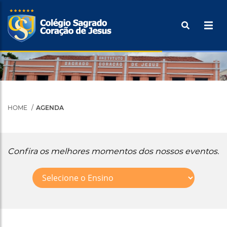
Pular
Buscar
para
o
Tecle ENTER para efetuar a pesquisa
conteúdo
principal
HOME
AGENDA
Confira os melhores momentos dos nossos eventos.