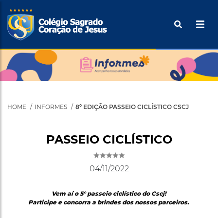
Pular
Buscar
para
o
Tecle ENTER para efetuar a pesquisa
conteúdo
principal
HOME
INFORMES
8º EDIÇÃO PASSEIO CICLÍSTICO CSCJ
PASSEIO CICLÍSTICO
04/11/2022
Vem aí o 5° passeio ciclístico do Cscj!
Participe e concorra a brindes dos nossos parceiros.